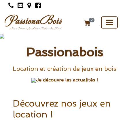
Toggle
0
navigat
Passionabois
Le charme du bois, travaillé à la main.
Pour le jeu, la maison et vos événements
Location et création de jeux en bois
AUTHENTICITÉ | DURABILITÉ | PASSION DU BOIS
Je découvre les actualités !
Voir le catalogue
Découvrez nos jeux en
location !