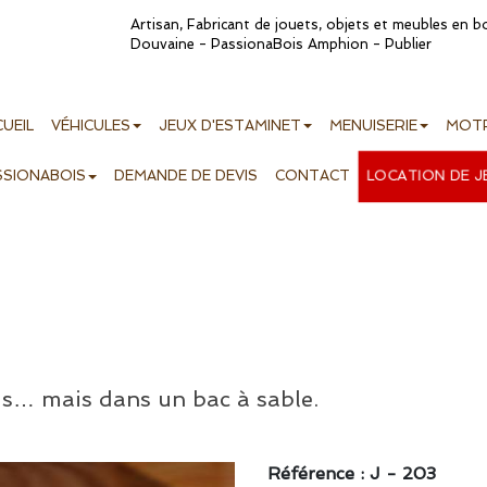
Artisan, Fabricant de jouets, objets et meubles en 
Douvaine - PassionaBois Amphion - Publier
UEIL
VÉHICULES
JEUX D'ESTAMINET
MENUISERIE
MOTR
LOCATION DE J
SSIONABOIS
DEMANDE DE DEVIS
CONTACT
ds… mais dans un bac à sable.
Référence : J - 203