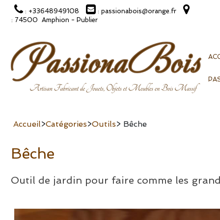
: +33648949108
: passionabois@orange.fr
: 74500 Amphion - Publier
ACC
PA
Accueil
>
Catégories
>
Outils
> Bêche
Bêche
Outil de jardin pour faire comme les gran