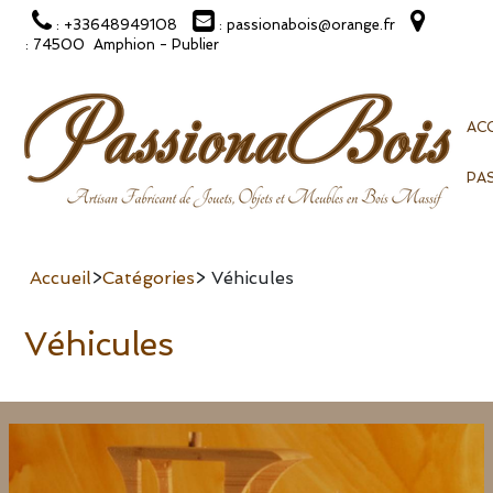
: +33648949108
: passionabois@orange.fr
: 74500 Amphion - Publier
ACC
PA
Accueil
>
Catégories
> Véhicules
Véhicules