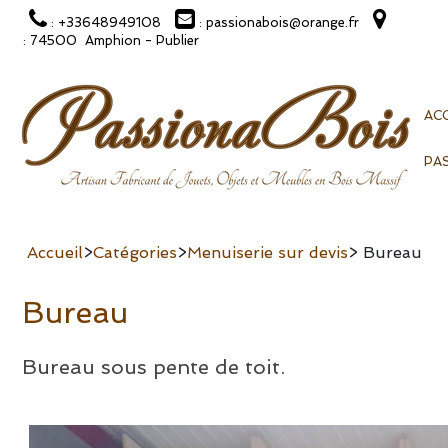
: +33648949108
: passionabois@orange.fr
: 74500 Amphion - Publier
ACC
PA
Accueil
>
Catégories
>
Menuiserie sur devis
> Bureau
Bureau
Bureau sous pente de toit.