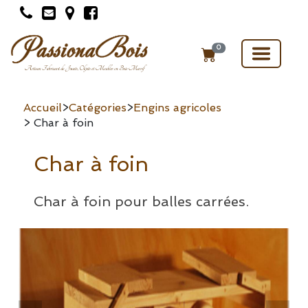
Toggle
0
navigat
Accueil
>
Catégories
>
Engins agricoles
> Char à foin
Char à foin
Char à foin pour balles carrées.