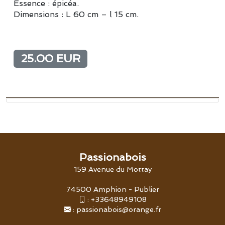
Essence : épicéa.
Dimensions : L 60 cm – l 15 cm.
25.00 EUR
Passionabois
159 Avenue du Mottay
74500 Amphion - Publier
:
+33648949108
:
passionabois@orange.fr