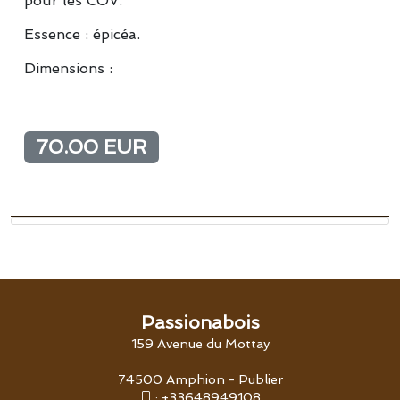
pour les COV.
Essence : épicéa.
Dimensions :
70.00 EUR
Passionabois
159 Avenue du Mottay
74500 Amphion - Publier
:
+33648949108