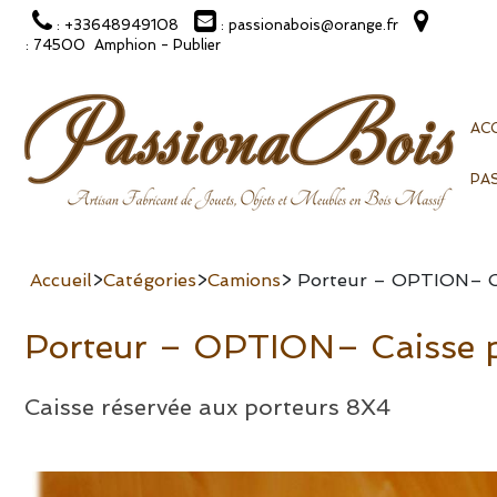
: +33648949108
: passionabois@orange.fr
: 74500 Amphion - Publier
ACC
PA
Accueil
>
Catégories
>
Camions
> Porteur – OPTION– C
Porteur – OPTION– Caisse 
Caisse réservée aux porteurs 8X4