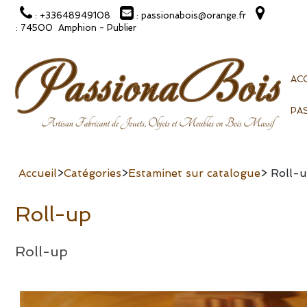
: +33648949108
: passionabois@orange.fr
: 74500 Amphion - Publier
ACC
PA
Accueil
>
Catégories
>
Estaminet sur catalogue
> Roll-
Roll-up
Roll-up