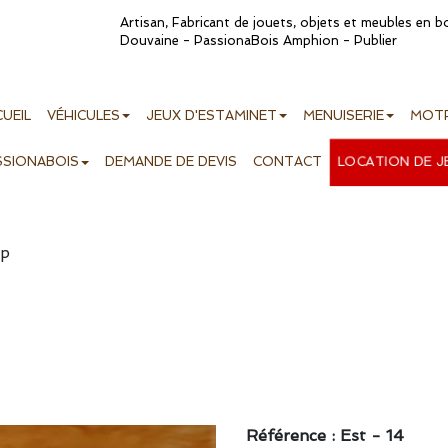
Artisan, Fabricant de jouets, objets et meubles en 
Douvaine - PassionaBois Amphion - Publier
UEIL
VÉHICULES
JEUX D'ESTAMINET
MENUISERIE
MOTR
LOCATION DE J
SSIONABOIS
DEMANDE DE DEVIS
CONTACT
up
Référence : Est - 14