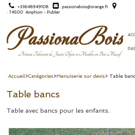
: +33648949108
: passionabois@orange.fr
: 74500 Amphion - Publier
ACC
PA
Accueil
>
Catégories
>
Menuiserie sur devis
> Table ban
Table bancs
Table avec bancs pour les enfants.