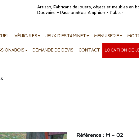
Artisan, Fabricant de jouets, objets et meubles en 
Douvaine - PassionaBois Amphion - Publier
UEIL
VÉHICULES
JEUX D'ESTAMINET
MENUISERIE
MOTR
LOCATION DE J
SSIONABOIS
DEMANDE DE DEVIS
CONTACT
cs
Référence : M - 02